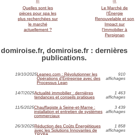
Quelles sont les
Le Marché de
pièces pour spa les
l'Énergie
plus recherchées sur
Renouvelable et son
le marché
Impact sur
actuellement ?
l'Immobilier à
Perpignan
domiroise.fr, domiroise.fr : dernières
publications.
19/10/2025
Leaneo.com : Révolutionner les
910
Opérations d'Entreprise avec des
affichages
Processus Lean
14/7/2025
Actualité immobilier : dernières
1 463
tendances et conseils pratiques
affichages
11/5/2025
Chauffagiste à Seine-et-Marne :
3 439
installation et entretien de systèmes
affichages
commerciaux
26/3/2025
Réduction des Coûts Énergétiques
1 858
avec les Solutions Innovantes de
affichages
TRYBA