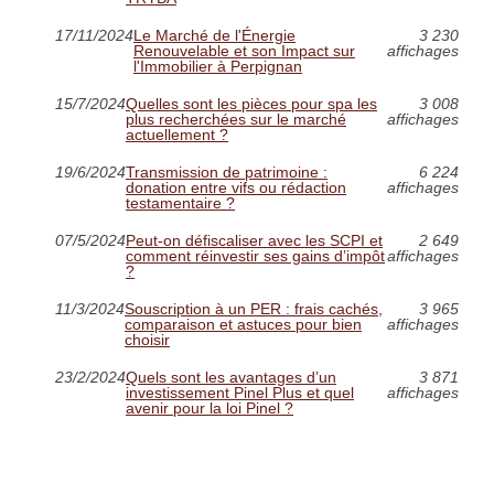
17/11/2024
Le Marché de l'Énergie
3 230
Renouvelable et son Impact sur
affichages
l'Immobilier à Perpignan
15/7/2024
Quelles sont les pièces pour spa les
3 008
plus recherchées sur le marché
affichages
actuellement ?
19/6/2024
Transmission de patrimoine :
6 224
donation entre vifs ou rédaction
affichages
testamentaire ?
07/5/2024
Peut-on défiscaliser avec les SCPI et
2 649
comment réinvestir ses gains d’impôt
affichages
?
11/3/2024
Souscription à un PER : frais cachés,
3 965
comparaison et astuces pour bien
affichages
choisir
23/2/2024
Quels sont les avantages d’un
3 871
investissement Pinel Plus et quel
affichages
avenir pour la loi Pinel ?