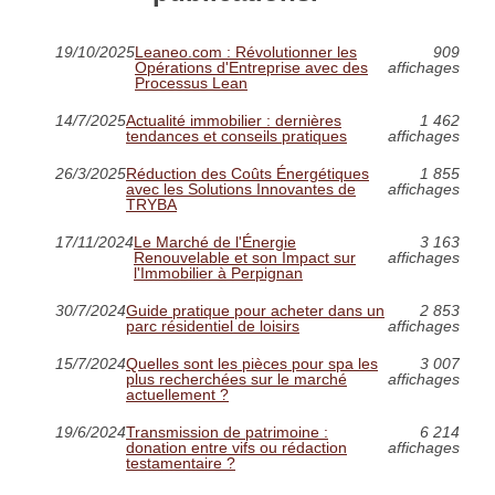
19/10/2025
Leaneo.com : Révolutionner les
909
Opérations d'Entreprise avec des
affichages
Processus Lean
14/7/2025
Actualité immobilier : dernières
1 462
tendances et conseils pratiques
affichages
26/3/2025
Réduction des Coûts Énergétiques
1 855
avec les Solutions Innovantes de
affichages
TRYBA
17/11/2024
Le Marché de l'Énergie
3 163
Renouvelable et son Impact sur
affichages
l'Immobilier à Perpignan
30/7/2024
Guide pratique pour acheter dans un
2 853
parc résidentiel de loisirs
affichages
15/7/2024
Quelles sont les pièces pour spa les
3 007
plus recherchées sur le marché
affichages
actuellement ?
19/6/2024
Transmission de patrimoine :
6 214
donation entre vifs ou rédaction
affichages
testamentaire ?