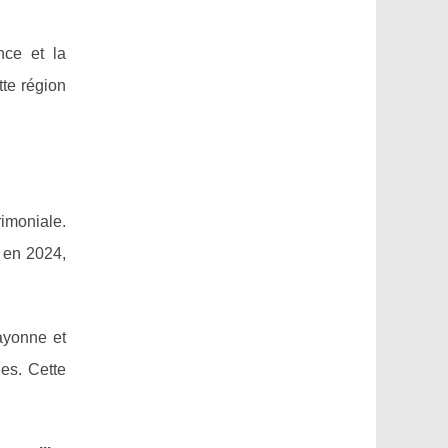
nce et la
tte région
rimoniale.
 en 2024,
Bayonne et
les. Cette