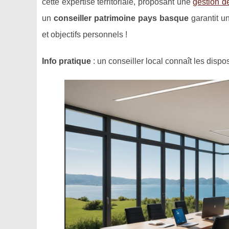
cette expertise territoriale, proposant une
gestion d
un
conseiller patrimoine pays basque
garantit un
et objectifs personnels !
Info pratique
: un conseiller local connaît les disp