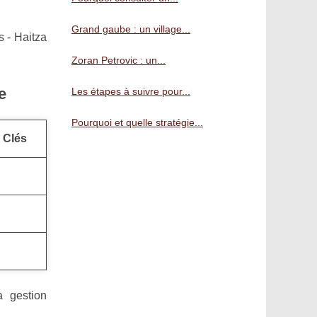
Grand gaube : un village...
s - Haitza
Zoran Petrovic : un...
e
Les étapes à suivre pour...
Pourquoi et quelle stratégie...
 Clés
a gestion