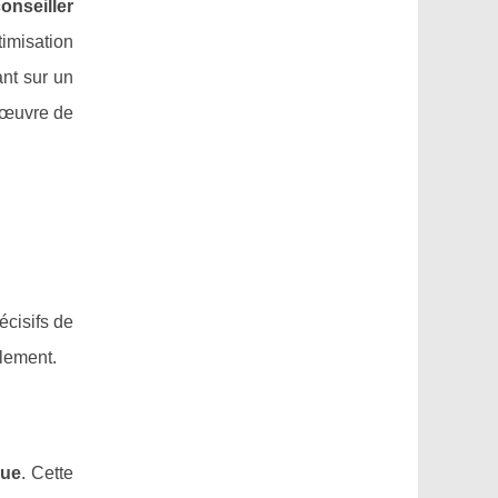
onseiller
timisation
nt sur un
n œuvre de
écisifs de
blement.
que
. Cette